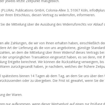
er jeweils letzte Zeitpunkt maßgeblich.
PLURAL Publications GmbH, Colonia-Allee 3, 51067 Köln, info@pluralve
ber Ihren Entschluss, diesen Vertrag zu widerrufen, informieren.
 Sie die Mitteilung über die Ausübung des Widerrufsrechts vor Ablauf 
en alle Zahlungen, die wir von Ihnen erhalten haben, einschließlich d
ndere Art der Lieferung als die von uns angebotene, günstige Standard
hlen, an dem die Mitteilung über Ihren Widerruf dieses Vertrags bei
i der ursprünglichen Transaktion eingesetzt haben, es sei denn, mit 
lung Entgelte berechnet. Wir können die Rückzahlung verweigern, bis
 Waren zurückgesandt haben, je nachdem, welches der frühere Zeitpun
ll spätestens binnen 14 Tagen ab dem Tag, an dem Sie uns über den 
rückzusenden oder zu übergeben. Die Frist ist gewahrt, wenn Sie die
ung der Waren.
ren nur aufkommen, wenn dieser Wertverlust auf einen zur Prüfung d