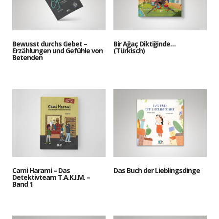
Bewusst durchs Gebet –
Bir Ağaç Diktiğinde…
Erzählungen und Gefühle von
(Türkisch)
Betenden
Cami Harami – Das
Das Buch der Lieblingsdinge
Detektivteam T.A.K.I.M. –
Band 1