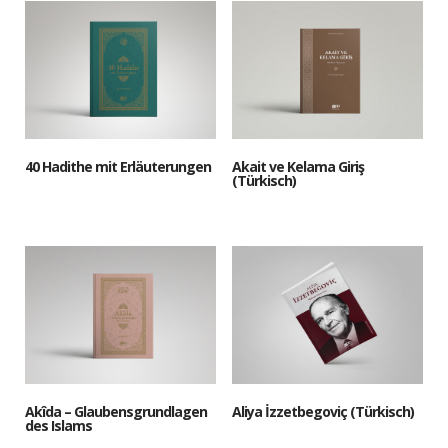
40 Hadithe mit Erläuterungen
Akait ve Kelama Giriş
(Türkisch)
Akîda – Glaubensgrundlagen
Aliya İzzetbegoviç (Türkisch)
des Islams