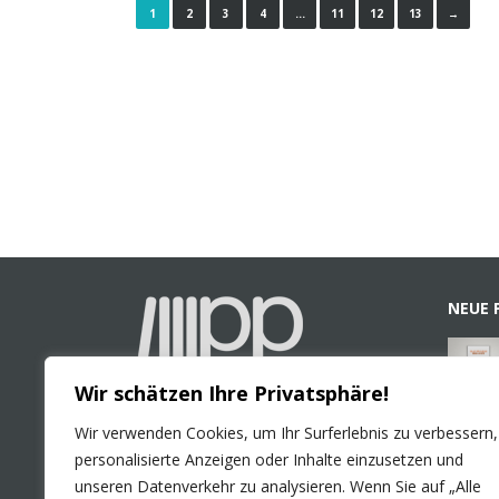
1
2
3
4
…
11
12
13
→
NEUE 
Wir schätzen Ihre Privatsphäre!
Wir verwenden Cookies, um Ihr Surferlebnis zu verbessern,
PLURAL Publications GmbH
personalisierte Anzeigen oder Inhalte einzusetzen und
Colonia-Allee 3
unseren Datenverkehr zu analysieren. Wenn Sie auf „Alle
D-51067 Köln