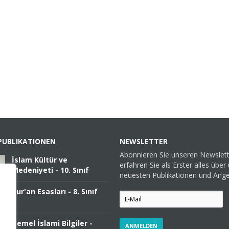
PUBLIKATIONEN
NEWSLETTER
Abonnieren Sie unseren Newslet
İslam Kültür ve
erfahren Sie als Erster alles über
Medeniyeti - 10. Sınıf
neuesten Publikationen und Ang
Kur'an Esasları - 8. Sınıf
Temel İslami Bilgiler -