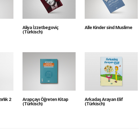
Aliya İzzetbegoviç
Alle Kinder sind Muslime
(Türkisch)
rlık 2
Arapçayı Öğreten Kitap
Arkadaş Arayan Elif
(Türkisch)
(Türkisch)