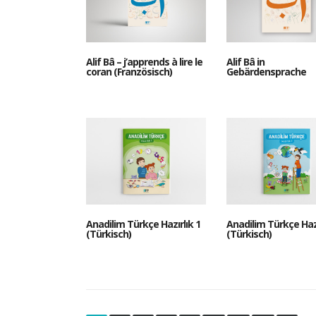
Alif Bâ – j’apprends à lire le
Alif Bâ in
coran (Französisch)
Gebärdensprache
Anadilim Türkçe Hazırlık 1
Anadilim Türkçe Hazı
(Türkisch)
(Türkisch)