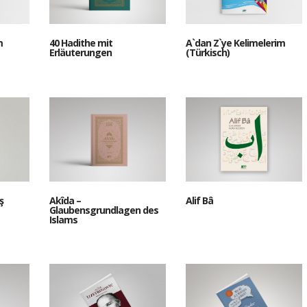
m
40 Hadithe mit
A`dan Z`ye Kelimelerim
Erläuterungen
(Türkisch)
ş
Akîda –
Alif Bâ
Glaubensgrundlagen des
Islams