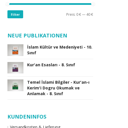
Preis:
0 €
—
40 €
Filter
NEUE PUBLIKATIONEN
İslam Kültür ve Medeniyeti - 10.
Sınıf
Kur'an Esasları - 8. Sınıf
Temel İslami Bilgiler - Kur'an-ı
Kerim'i Dogru Okumak ve
Anlamak - 8. Sınıf
KUNDENINFOS
Versandkosten & Lieferung