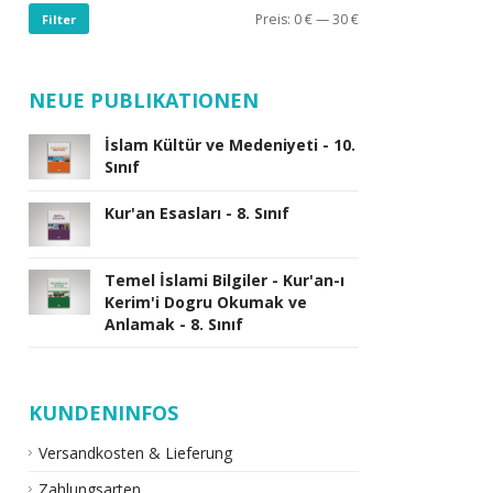
Preis:
0 €
—
30 €
Filter
NEUE PUBLIKATIONEN
İslam Kültür ve Medeniyeti - 10.
Sınıf
Kur'an Esasları - 8. Sınıf
Temel İslami Bilgiler - Kur'an-ı
Kerim'i Dogru Okumak ve
Anlamak - 8. Sınıf
KUNDENINFOS
Versandkosten & Lieferung
Zahlungsarten