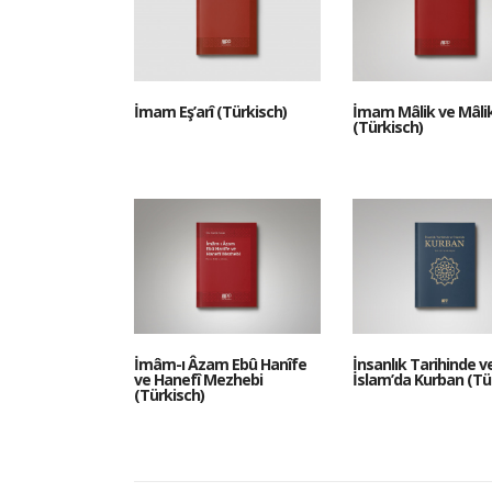
İmam Eş’arî (Türkisch)
İmam Mâlik ve Mâlik
(Türkisch)
İmâm-ı Âzam Ebû Hanîfe
İnsanlık Tarihinde v
ve Hanefî Mezhebi
İslam’da Kurban (Tü
(Türkisch)