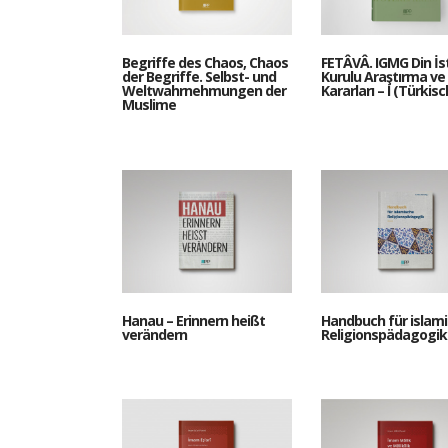
Begriffe des Chaos, Chaos
FETÂVÂ. IGMG Din İs
der Begriffe. Selbst- und
Kurulu Araştırma ve
Weltwahrnehmungen der
Kararları – I (Türkisc
Muslime
Hanau – Erinnern heißt
Handbuch für islam
verändern
Religionspädagogik