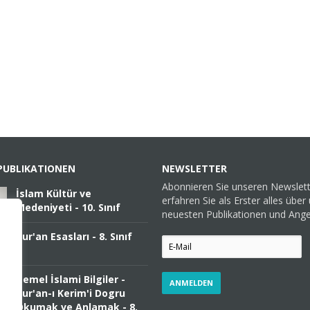
PUBLIKATIONEN
NEWSLETTER
Abonnieren Sie unseren Newslet
İslam Kültür ve
erfahren Sie als Erster alles über
Medeniyeti - 10. Sınıf
neuesten Publikationen und Ang
Kur'an Esasları - 8. Sınıf
Temel İslami Bilgiler -
Kur'an-ı Kerim'i Dogru
Okumak ve Anlamak - 8.