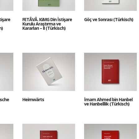
tişare
FETÂVÂ. IGMG Din İstişare
Göç ve Sonrası (Türkisch)
Kurulu Araştırma ve
h)
Kararları – II (Türkisch)
ische
Heimwärts
İmam Ahmed bin Hanbel
ve Hanbelîlik (Türkisch)