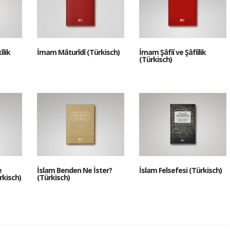
îlik
İmam Mâturîdî (Türkisch)
İmam Şâfiî ve Şâfiîlik
(Türkisch)
e
İslam Benden Ne İster?
İslam Felsefesi (Türkisch)
rkisch)
(Türkisch)