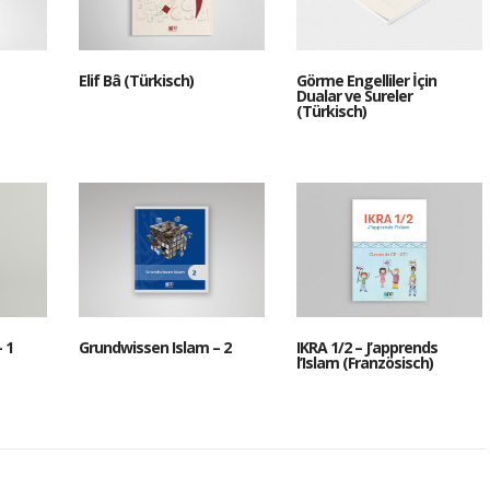
Elif Bâ (Türkisch)
Görme Engelliler İçin
Dualar ve Sureler
(Türkisch)
 1
Grundwissen Islam – 2
IKRA 1/2 – J’apprends
l’Islam (Französisch)