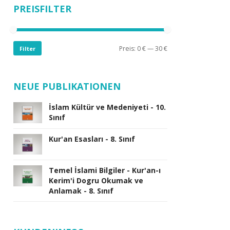
PREISFILTER
Preis:
0 €
—
30 €
Filter
NEUE PUBLIKATIONEN
İslam Kültür ve Medeniyeti - 10.
Sınıf
Kur'an Esasları - 8. Sınıf
Temel İslami Bilgiler - Kur'an-ı
Kerim'i Dogru Okumak ve
Anlamak - 8. Sınıf