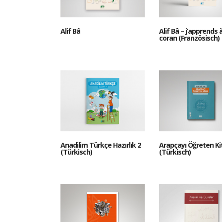
Alif Bâ
Alif Bâ – j’apprends à 
coran (Französisch)
Anadilim Türkçe Hazırlık 2
Arapçayı Öğreten Ki
(Türkisch)
(Türkisch)