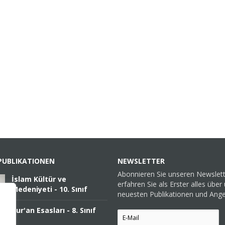
PUBLIKATIONEN
NEWSLETTER
Abonnieren Sie unseren Newslet
İslam Kültür ve
erfahren Sie als Erster alles über
Medeniyeti - 10. Sınıf
neuesten Publikationen und Ang
Kur'an Esasları - 8. Sınıf