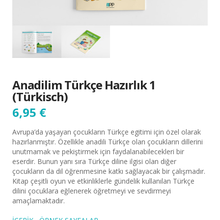
Anadilim Türkçe Hazırlık 1
(Türkisch)
6,95
€
Avrupa’da yaşayan çocukların Türkçe egitimi için özel olarak
hazırlanmıştır. Özellikle anadili Türkçe olan çocukların dillerini
unutmamak ve pekiştir­mek için faydalanabilecekleri bir
eserdir. Bunun yanı sıra Türkçe diline ilgisi olan diğer
çocukların da dil öğrenmesine katkı sağlayacak bir çalışmadır.
Kitap çeşitli oyun ve etkinliklerle gündelik kullanılan Türkçe
dilini çocuklara eğlenerek öğretmeyi ve sevdirmeyi
amaçlamaktadır.