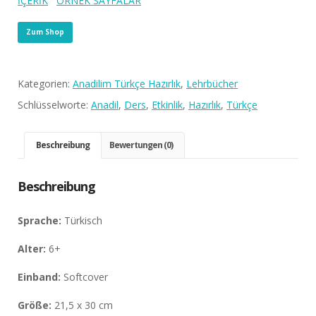
İÇERİK
ÖRNEK SAYFALAR
Zum Shop
Kategorien:
Anadilim Türkçe Hazırlık
,
Lehrbücher
Schlüsselworte:
Anadil
,
Ders
,
Etkinlik
,
Hazırlık
,
Türkçe
Beschreibung
Bewertungen (0)
Beschreibung
Sprache:
Türkisch
Alter:
6+
Einband
:
Softcover
Größe:
21,5 x 30 cm