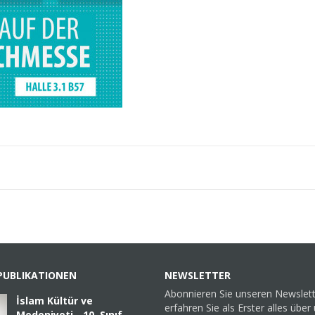
PUBLIKATIONEN
NEWSLETTER
Abonnieren Sie unseren Newslet
İslam Kültür ve
erfahren Sie als Erster alles über
Medeniyeti - 10. Sınıf