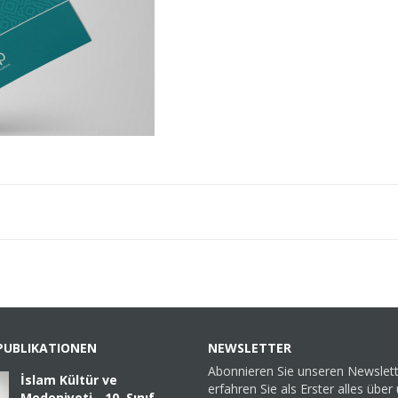
PUBLIKATIONEN
NEWSLETTER
Abonnieren Sie unseren Newslet
İslam Kültür ve
erfahren Sie als Erster alles über
Medeniyeti - 10. Sınıf