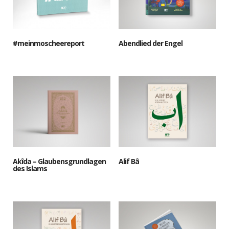
#meinmoscheereport
Abendlied der Engel
Akîda – Glaubensgrundlagen
Alif Bâ
des Islams