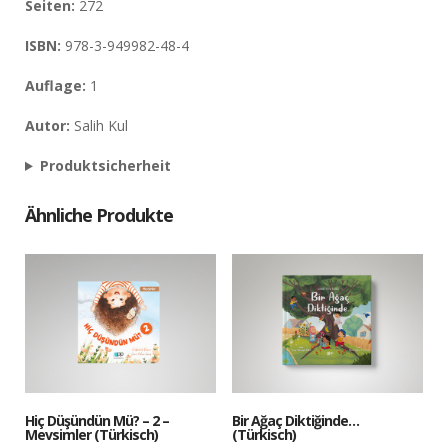
Seiten:
272
ISBN:
978-3-949982-48-4
Auflage:
1
Autor:
Salih Kul
Produktsicherheit
Ähnliche Produkte
Hiç Düşündün Mü? – 2 –
Bir Ağaç Diktiğinde…
Mevsimler (Türkisch)
(Türkisch)