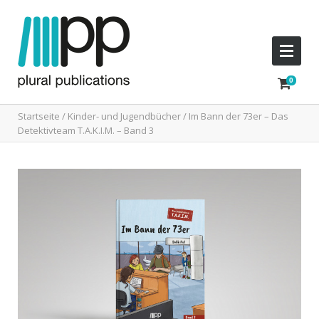
Startseite
/
Kinder- und Jugendbücher
/ Im Bann der 73er – Das
Detektivteam T.A.K.I.M. – Band 3