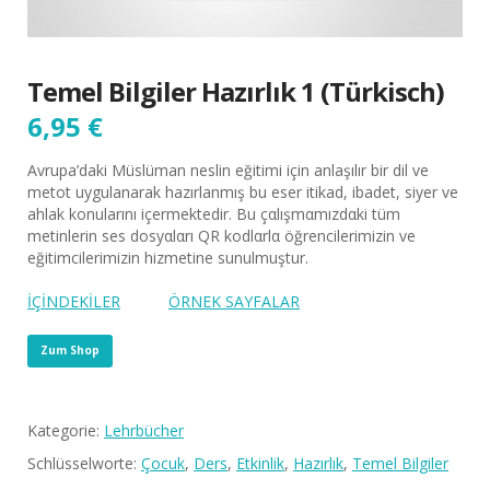
Temel Bilgiler Hazırlık 1 (Türkisch)
6,95
€
Avrupa’daki Müslüman neslin eğitimi için anlaşılır bir dil ve
metot uygulanarak hazırlanmış bu eser itikad, ibadet, siyer ve
ahlak konularını içermektedir. Bu çαlışmαmızdαki tüm
metinlerin ses dosyαlαrı QR kodlαrlα öğrencilerimizin ve
eğitimcilerimizin hizmetine sunulmuştur.
İÇİNDEKİLER
ÖRNEK SAYFALAR
Zum Shop
Kategorie:
Lehrbücher
Schlüsselworte:
Çocuk
,
Ders
,
Etkinlik
,
Hazırlık
,
Temel Bilgiler