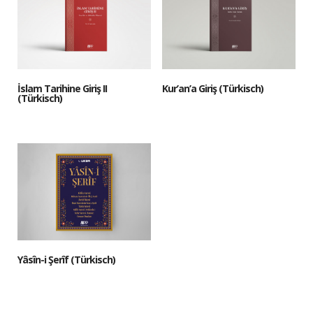
İslam Tarihine Giriş II
Kur’an’a Giriş (Türkisch)
(Türkisch)
Yâsîn-i Şerîf (Türkisch)