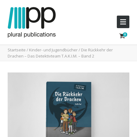
Startseite
/
Kinder- und Jugendbücher
/ Die Rückkehr der
Drachen – Das Detektivteam T.A.K.I.M. – Band 2