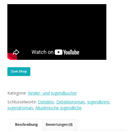
Zum Shop
Kategorie:
Kinder- und Jugendbücher
Schlüsselworte:
Detektiv
,
Detektivroman
,
Jugendkrimi
,
Jugendroman
,
Muslimische Jugendliche
Beschreibung
Bewertungen (0)