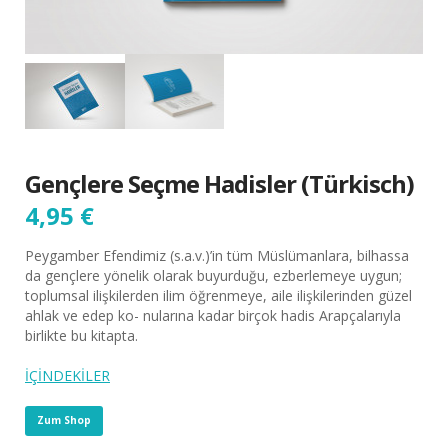
Gençlere Seçme Hadisler (Türkisch)
4,95
€
Peygamber Efendimiz (s.a.v.)’in tüm Müslümanlara, bilhassa
da gençlere yönelik olarak buyurduğu, ezberlemeye uygun;
toplumsal ilişkilerden ilim öğrenmeye, aile ilişkilerinden güzel
ahlak ve edep ko- nularına kadar birçok hadis Arapçalarıyla
birlikte bu kitapta.
İÇİNDEKİLER
Zum Shop