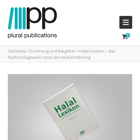
Startseite
/
Erziehung und Ratgeber
/ Halal Lexikon – das
Nachschlagewerk rund um Halal-Ernährung