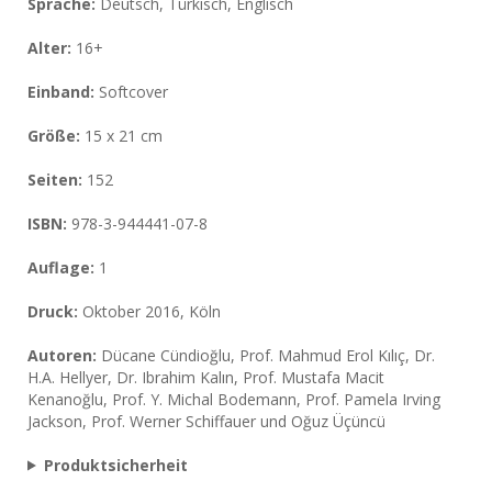
Sprache:
Deutsch, Türkisch, Englisch
Alter:
16+
Einband
:
Softcover
Größe:
15 x 21 cm
Seiten:
152
ISBN:
978-3-944441-07-8
Auflage:
1
Druck:
Oktober 2016, Köln
Autoren:
Dücane Cündioğlu, Prof. Mahmud Erol Kılıç, Dr.
H.A. Hellyer, Dr. Ibrahim Kalın, Prof. Mustafa Macit
Kenanoğlu, Prof. Y. Michal Bodemann, Prof. Pamela Irving
Jackson, Prof. Werner Schiffauer und Oğuz Üçüncü
Produktsicherheit