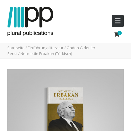
Startseite
/
Einführungsliteratur
/
Önden Gidenler
Serisi
/ Necmettin Erbakan (Türkisch)