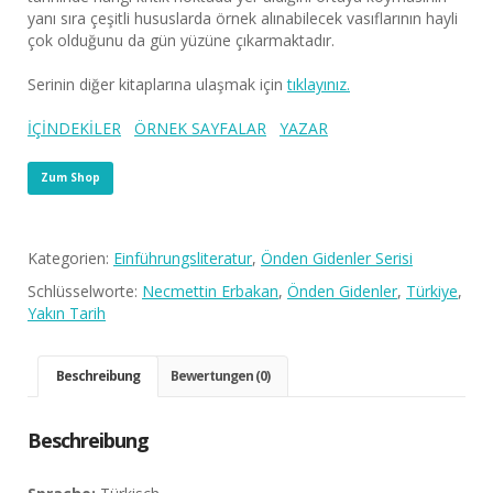
yanı sıra çeşitli hususlarda örnek alınabilecek vasıflarının hayli
çok olduğunu da gün yüzüne çıkarmaktadır.
Serinin diğer kitaplarına ulaşmak için
tıklayınız.
İÇİNDEKİLER
ÖRNEK SAYFALAR
YAZAR
Zum Shop
Kategorien:
Einführungsliteratur
,
Önden Gidenler Serisi
Schlüsselworte:
Necmettin Erbakan
,
Önden Gidenler
,
Türkiye
,
Yakın Tarih
Beschreibung
Bewertungen (0)
Beschreibung