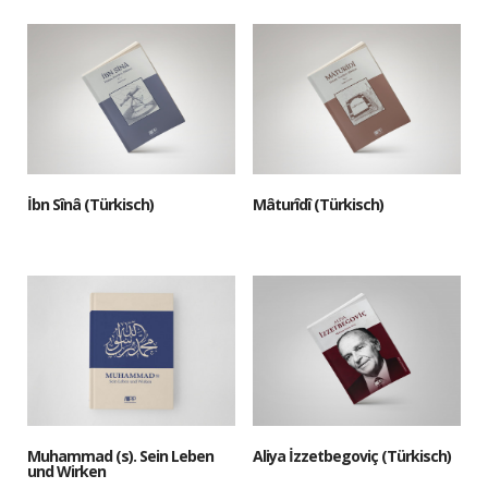
İbn Sînâ (Türkisch)
Mâturîdî (Türkisch)
Muhammad (s). Sein Leben
Aliya İzzetbegoviç (Türkisch)
und Wirken